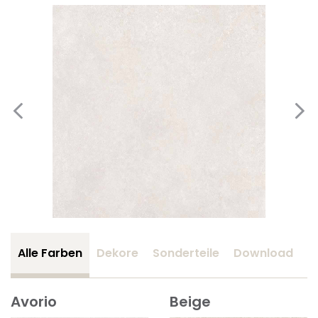
Alle Farben
Dekore
Sonderteile
Download
Z
Avorio
Beige