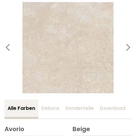
Alle Farben
Dekore
Sonderteile
Download
Z
Avorio
Beige