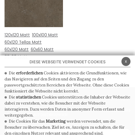
120x120 Matt
100x100 Matt
60x120 Tellas Matt
60x120 Matt
60x60 Matt
30x60 Matt
x
DIESE WEBSEITE VERWENDET COOKIES
Die
erforderlichen
Cookies aktivieren die Grundfunktionen, wie
das Navigieren auf den Seiten und den Zugang zu den
passwortgeschützten Bereichen der Webseite. Ohne diese Cookies
funktioniert die Webseite nicht korrekt.
Die
statistischen
Cookies unterstützen die Inhaber der Webseite
PRIVACY POLICY
COOKIE POLICY
dabei zu verstehen, wie die Besucher mit der Webseite
interagieren. Dazu werden Daten in anonymer Form erfasst und
ALLGEMEINE
WHISTLEBLOWING
VERKAUFSBEDINGUNGEN
weitergegeben.
Die Cookies für das
Marketing
werden verwendet, um die
Besucher zu überwachen. Ziel ist es, Anzeigen zu schalten, die für
ABONNIEREN SIE DEN NEWSLETTER
den einzelnen Nutzer relevant und ansprechend sind.