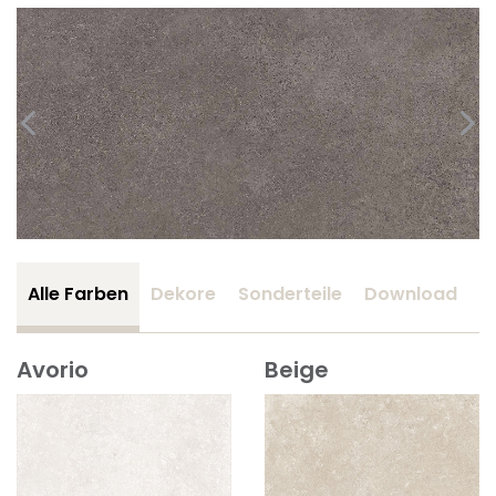
Alle Farben
Dekore
Sonderteile
Download
Z
Avorio
Beige