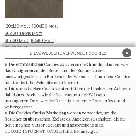
120x120 Matt
100x100 Matt
60x120 Tellas Matt
60x120 Matt
60x60 Matt
30x60 Matt
x
DIESE WEBSEITE VERWENDET COOKIES
Die
erforderlichen
Cookies aktivieren die Grundfunktionen, wie
das Navigieren auf den Seiten und den Zugang zu den
passwortgeschützten Bereichen der Webseite. Ohne diese Cookies
funktioniert die Webseite nicht korrekt.
Die
statistischen
Cookies unterstützen die Inhaber der Webseite
PRIVACY POLICY
COOKIE POLICY
dabei zu verstehen, wie die Besucher mit der Webseite
interagieren. Dazu werden Daten in anonymer Form erfasst und
ALLGEMEINE
WHISTLEBLOWING
VERKAUFSBEDINGUNGEN
weitergegeben.
Die Cookies für das
Marketing
werden verwendet, um die
Besucher zu überwachen. Ziel ist es, Anzeigen zu schalten, die für
ABONNIEREN SIE DEN NEWSLETTER
den einzelnen Nutzer relevant und ansprechend sind.
COOKIE-INFORMATIONSSCHREIBEN
anzeigen.