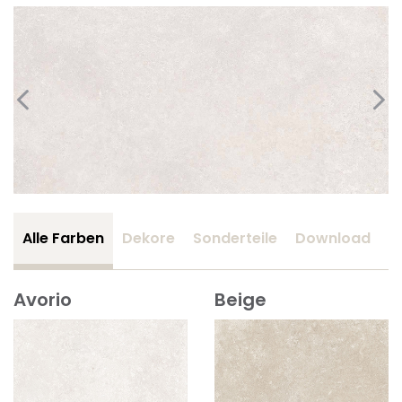
Alle Farben
Dekore
Sonderteile
Download
Z
Avorio
Beige