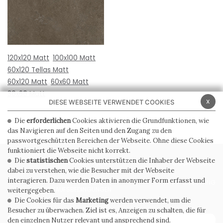
120x120 Matt
100x100 Matt
60x120 Tellas Matt
60x120 Matt
60x60 Matt
30x60 Matt
x
DIESE WEBSEITE VERWENDET COOKIES
Die
erforderlichen
Cookies aktivieren die Grundfunktionen, wie
das Navigieren auf den Seiten und den Zugang zu den
passwortgeschützten Bereichen der Webseite. Ohne diese Cookies
funktioniert die Webseite nicht korrekt.
Die
statistischen
Cookies unterstützen die Inhaber der Webseite
PRIVACY POLICY
COOKIE POLICY
dabei zu verstehen, wie die Besucher mit der Webseite
interagieren. Dazu werden Daten in anonymer Form erfasst und
ALLGEMEINE
WHISTLEBLOWING
VERKAUFSBEDINGUNGEN
weitergegeben.
Die Cookies für das
Marketing
werden verwendet, um die
Besucher zu überwachen. Ziel ist es, Anzeigen zu schalten, die für
ABONNIEREN SIE DEN NEWSLETTER
den einzelnen Nutzer relevant und ansprechend sind.