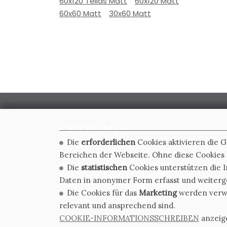
60x120 Tellas Matt
60x120 Matt
60x60 Matt
30x60 Matt
Die
erforderlichen
Cookies aktivieren die 
CERDOMUS S.R.L.
Bereichen der Webseite. Ohne diese Cookies f
Via Emilia Ponente, 1000 - 48014 Castel Bolognese (RA)
Die
statistischen
Cookies unterstützen die I
Tel. +39.0546.652111 - Email: info@cerdomus.com
Daten in anonymer Form erfasst und weiter
Codice Fiscale e numero iscrizione al registro impres
Die Cookies für das
Marketing
werden verwen
02620780391 - REA RA 217992 - Capitale Sociale Euro 2
relevant und ansprechend sind.
COOKIE-INFORMATIONSSCHREIBEN
anzeig