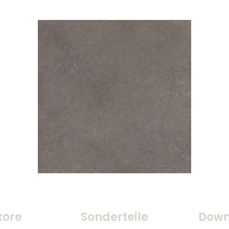
kore
Sonderteile
Down