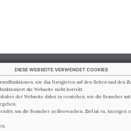
DIESE WEBSEITE VERWENDET COOKIES
Grundfunktionen, wie das Navigieren auf den Seiten und den 
unktioniert die Webseite nicht korrekt.
 Italy
nhaber der Webseite dabei zu verstehen, wie die Besucher mi
gegeben.
e di Ravenna
det, um die Besucher zu überwachen. Ziel ist es, Anzeigen zu
0.000.000 i.v.
en.