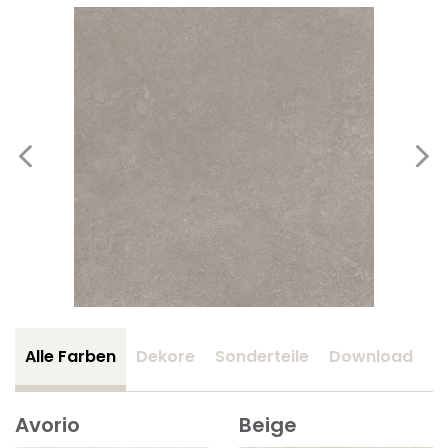
Alle Farben
Dekore
Sonderteile
Download
Z
Avorio
Beige