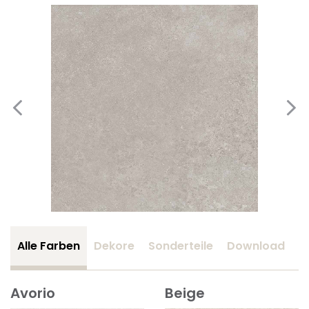
Alle Farben
Dekore
Sonderteile
Download
Z
Avorio
Beige