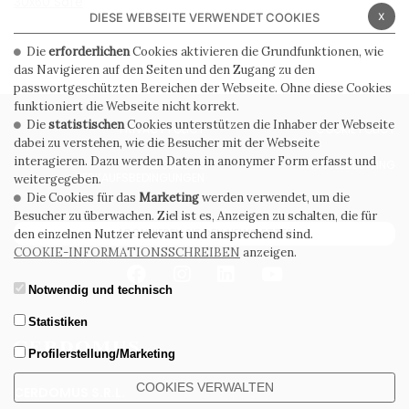
30x60 Safe
x
DIESE WEBSEITE VERWENDET COOKIES
Die
erforderlichen
Cookies aktivieren die Grundfunktionen, wie
das Navigieren auf den Seiten und den Zugang zu den
passwortgeschützten Bereichen der Webseite. Ohne diese Cookies
funktioniert die Webseite nicht korrekt.
Die
statistischen
Cookies unterstützen die Inhaber der Webseite
PRIVACY POLICY
COOKIE POLICY
dabei zu verstehen, wie die Besucher mit der Webseite
interagieren. Dazu werden Daten in anonymer Form erfasst und
ALLGEMEINE
WHISTLEBLOWING
VERKAUFSBEDINGUNGEN
weitergegeben.
Die Cookies für das
Marketing
werden verwendet, um die
Besucher zu überwachen. Ziel ist es, Anzeigen zu schalten, die für
ABONNIEREN SIE DEN NEWSLETTER
den einzelnen Nutzer relevant und ansprechend sind.
COOKIE-INFORMATIONSSCHREIBEN
anzeigen.
Notwendig und technisch
Statistiken
Profilerstellung/Marketing
COOKIES VERWALTEN
CERDOMUS S.R.L.