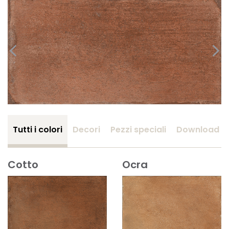
Tutti i colori
Decori
Pezzi speciali
Download
Cotto
Ocra