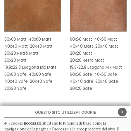
60x60 Matt
40x60 Matt
60x60 Matt
40x60 Matt
40x40 Matt
20x40 Matt
40x40 Matt
20x40 Matt
20x20 Retrò Matt
20x20 Matt
20x20 Matt
20x20 Retrò Matt
19,8x22,8 Esagona Mix Matt
19,8x22,8 Esagona Mix Matt
60x60 Safe
40x60 Safe
60x60 Safe
40x60 Safe
40x40 Safe
20x40 Safe
40x40 Safe
20x40 Safe
20x20 Safe
20x20 Safe
x
QUESTO SITO UTILIZZA I COOKIE
I cookie
necessari
abilitano le funzioni di base come la
navigazione della pagina e l'accesso alle aree protette del sito. Il
PRIVACY POLICY
COOKIE POLICY