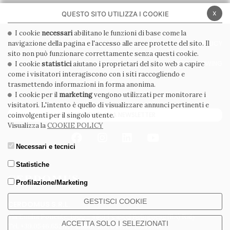
x
QUESTO SITO UTILIZZA I COOKIE
I cookie
necessari
abilitano le funzioni di base come la
navigazione della pagina e l'accesso alle aree protette del sito. Il
PRIVACY POLICY
COOKIE POLICY
sito non può funzionare correttamente senza questi cookie.
CONDIZIONI GENERALI
WHISTLEBLOWING
I cookie
statistici
aiutano i proprietari del sito web a capire
come i visitatori interagiscono con i siti raccogliendo e
CODICE ETICO
trasmettendo informazioni in forma anonima.
I cookie per il
marketing
vengono utilizzati per monitorare i
visitatori. L'intento è quello di visualizzare annunci pertinenti e
ISCRIVITI ALLA NEWSLETTER
coinvolgenti per il singolo utente.
Visualizza la
COOKIE POLICY
Necessari e tecnici
Statistiche
Profilazione/Marketing
GESTISCI COOKIE
CERDOMUS S.R.L.
Via Emilia Ponente, 1000 - 48014 Castel Bolognese (RA) Italy
ACCETTA SOLO I SELEZIONATI
Tel. +39.0546.652111 - Email: info@cerdomus.com