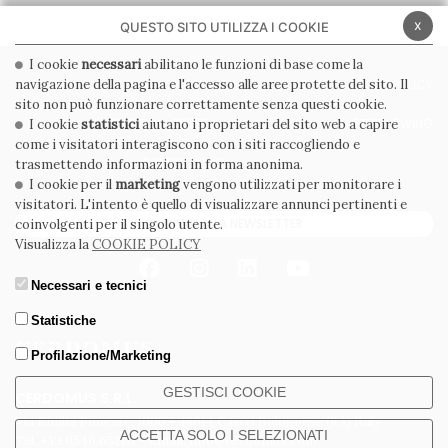
x
QUESTO SITO UTILIZZA I COOKIE
I cookie
necessari
abilitano le funzioni di base come la
navigazione della pagina e l'accesso alle aree protette del sito. Il
PRIVACY POLICY
COOKIE POLICY
sito non può funzionare correttamente senza questi cookie.
CONDIZIONI GENERALI
WHISTLEBLOWING
I cookie
statistici
aiutano i proprietari del sito web a capire
come i visitatori interagiscono con i siti raccogliendo e
CODICE ETICO
trasmettendo informazioni in forma anonima.
I cookie per il
marketing
vengono utilizzati per monitorare i
visitatori. L'intento è quello di visualizzare annunci pertinenti e
ISCRIVITI ALLA NEWSLETTER
coinvolgenti per il singolo utente.
Visualizza la
COOKIE POLICY
Necessari e tecnici
Statistiche
Profilazione/Marketing
GESTISCI COOKIE
CERDOMUS S.R.L.
Via Emilia Ponente, 1000 - 48014 Castel Bolognese (RA) Italy
ACCETTA SOLO I SELEZIONATI
Tel. +39.0546.652111 - Email: info@cerdomus.com