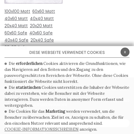
100x100 Matt
60x60 Matt
40x60 Matt
40x40 Matt
20x40 Matt
20x20 Matt
60x60 Safe
40x60 Safe
40x40 Safe
20x40 Safe
20x20 Safe
x
DIESE WEBSEITE VERWENDET COOKIES
Die
erforderlichen
Cookies aktivieren die Grundfunktionen, wie
das Navigieren auf den Seiten und den Zugang zu den
passwortgeschützten Bereichen der Webseite. Ohne diese Cookies
funktioniert die Webseite nicht korrekt.
Die
statistischen
Cookies unterstützen die Inhaber der Webseite
PRIVACY POLICY
COOKIE POLICY
dabei zu verstehen, wie die Besucher mit der Webseite
interagieren. Dazu werden Daten in anonymer Form erfasst und
ALLGEMEINE
WHISTLEBLOWING
VERKAUFSBEDINGUNGEN
weitergegeben.
Die Cookies für das
Marketing
werden verwendet, um die
Besucher zu überwachen. Ziel ist es, Anzeigen zu schalten, die für
ABONNIEREN SIE DEN NEWSLETTER
den einzelnen Nutzer relevant und ansprechend sind.
COOKIE-INFORMATIONSSCHREIBEN
anzeigen.