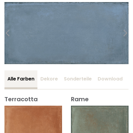
Alle Farben
Dekore
Sonderteile
Download
Z
Terracotta
Rame