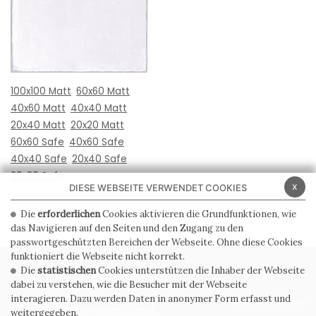
100x100 Matt
60x60 Matt
40x60 Matt
40x40 Matt
20x40 Matt
20x20 Matt
60x60 Safe
40x60 Safe
40x40 Safe
20x40 Safe
20x20 Safe
x
DIESE WEBSEITE VERWENDET COOKIES
Die
erforderlichen
Cookies aktivieren die Grundfunktionen, wie
das Navigieren auf den Seiten und den Zugang zu den
passwortgeschützten Bereichen der Webseite. Ohne diese Cookies
funktioniert die Webseite nicht korrekt.
Die
statistischen
Cookies unterstützen die Inhaber der Webseite
PRIVACY POLICY
COOKIE POLICY
dabei zu verstehen, wie die Besucher mit der Webseite
interagieren. Dazu werden Daten in anonymer Form erfasst und
ALLGEMEINE
WHISTLEBLOWING
VERKAUFSBEDINGUNGEN
weitergegeben.