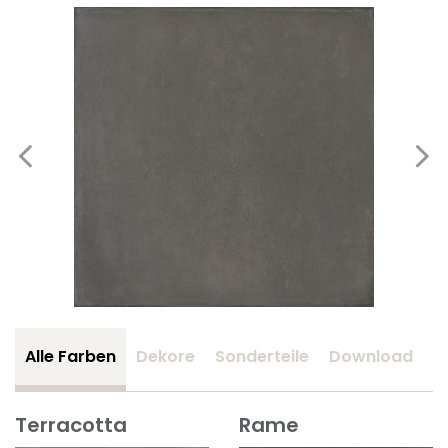
Alle Farben
Dekore
Sonderteile
Download
Z
Terracotta
Rame