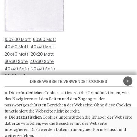
100x100 Matt
60x60 Matt
40x60 Matt
40x40 Matt
20x40 Matt
20x20 Matt
60x60 Safe
40x60 Safe
40x40 Safe
20x40 Safe
20x20 Safe
x
DIESE WEBSEITE VERWENDET COOKIES
Die
erforderlichen
Cookies aktivieren die Grundfunktionen, wie
das Navigieren auf den Seiten und den Zugang zu den
passwortgeschützten Bereichen der Webseite. Ohne diese Cookies
funktioniert die Webseite nicht korrekt.
Die
statistischen
Cookies unterstützen die Inhaber der Webseite
PRIVACY POLICY
COOKIE POLICY
dabei zu verstehen, wie die Besucher mit der Webseite
interagieren. Dazu werden Daten in anonymer Form erfasst und
ALLGEMEINE
WHISTLEBLOWING
VERKAUFSBEDINGUNGEN
weitergegeben.