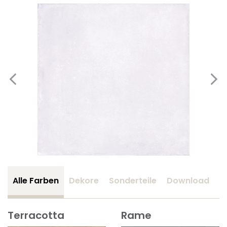
Alle Farben
Dekore
Sonderteile
Download
Z
Terracotta
Rame