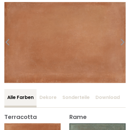
Alle Farben
Dekore
Sonderteile
Download
Z
Terracotta
Rame