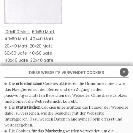
100x100 Matt
60x60 Matt
40x60 Matt
40x40 Matt
20x40 Matt
20x20 Matt
60x60 Safe
40x60 Safe
40x40 Safe
20x40 Safe
20x20 Safe
x
DIESE WEBSEITE VERWENDET COOKIES
Die
erforderlichen
Cookies aktivieren die Grundfunktionen, wie
das Navigieren auf den Seiten und den Zugang zu den
passwortgeschützten Bereichen der Webseite. Ohne diese Cookies
funktioniert die Webseite nicht korrekt.
Die
statistischen
Cookies unterstützen die Inhaber der Webseite
PRIVACY POLICY
COOKIE POLICY
dabei zu verstehen, wie die Besucher mit der Webseite
interagieren. Dazu werden Daten in anonymer Form erfasst und
ALLGEMEINE
WHISTLEBLOWING
VERKAUFSBEDINGUNGEN
weitergegeben.
Die Cookies für das
Marketing
werden verwendet, um die