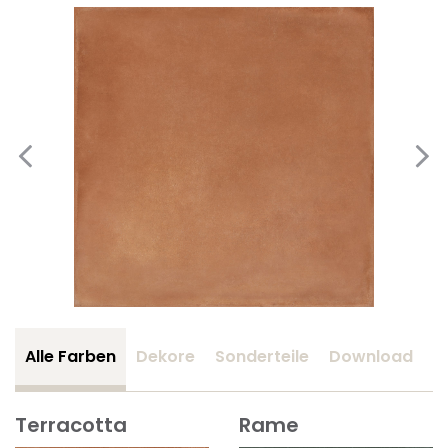
Alle Farben
Dekore
Sonderteile
Download
Z
Terracotta
Rame