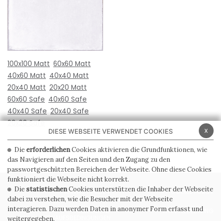
100x100 Matt
60x60 Matt
40x60 Matt
40x40 Matt
20x40 Matt
20x20 Matt
60x60 Safe
40x60 Safe
40x40 Safe
20x40 Safe
20x20 Safe
x
DIESE WEBSEITE VERWENDET COOKIES
Die
erforderlichen
Cookies aktivieren die Grundfunktionen, wie
das Navigieren auf den Seiten und den Zugang zu den
passwortgeschützten Bereichen der Webseite. Ohne diese Cookies
funktioniert die Webseite nicht korrekt.
Die
statistischen
Cookies unterstützen die Inhaber der Webseite
PRIVACY POLICY
COOKIE POLICY
dabei zu verstehen, wie die Besucher mit der Webseite
interagieren. Dazu werden Daten in anonymer Form erfasst und
ALLGEMEINE
WHISTLEBLOWING
VERKAUFSBEDINGUNGEN
weitergegeben.