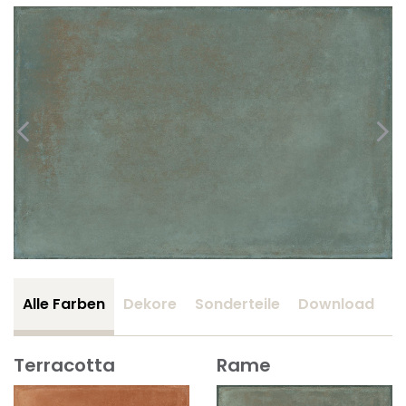
Alle Farben
Dekore
Sonderteile
Download
Z
Terracotta
Rame