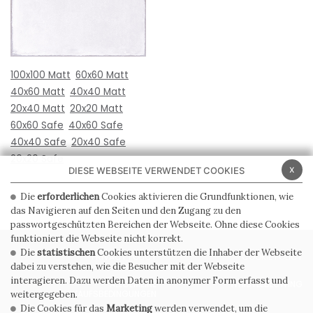
100x100 Matt
60x60 Matt
40x60 Matt
40x40 Matt
20x40 Matt
20x20 Matt
60x60 Safe
40x60 Safe
40x40 Safe
20x40 Safe
20x20 Safe
x
DIESE WEBSEITE VERWENDET COOKIES
Die
erforderlichen
Cookies aktivieren die Grundfunktionen, wie
das Navigieren auf den Seiten und den Zugang zu den
passwortgeschützten Bereichen der Webseite. Ohne diese Cookies
funktioniert die Webseite nicht korrekt.
Die
statistischen
Cookies unterstützen die Inhaber der Webseite
PRIVACY POLICY
COOKIE POLICY
dabei zu verstehen, wie die Besucher mit der Webseite
interagieren. Dazu werden Daten in anonymer Form erfasst und
ALLGEMEINE
WHISTLEBLOWING
VERKAUFSBEDINGUNGEN
weitergegeben.
Die Cookies für das
Marketing
werden verwendet, um die