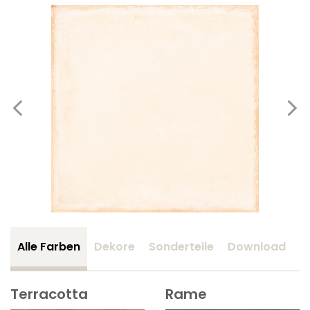
Alle Farben
Dekore
Sonderteile
Download
Z
Terracotta
Rame