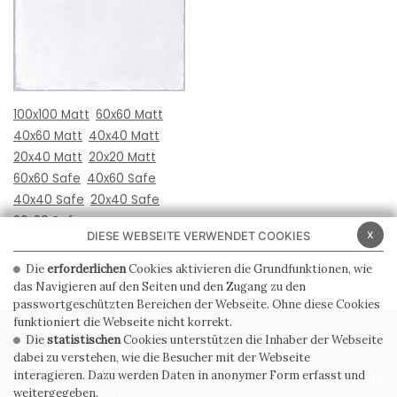
100x100 Matt
60x60 Matt
40x60 Matt
40x40 Matt
20x40 Matt
20x20 Matt
60x60 Safe
40x60 Safe
40x40 Safe
20x40 Safe
20x20 Safe
x
DIESE WEBSEITE VERWENDET COOKIES
Die
erforderlichen
Cookies aktivieren die Grundfunktionen, wie
das Navigieren auf den Seiten und den Zugang zu den
passwortgeschützten Bereichen der Webseite. Ohne diese Cookies
funktioniert die Webseite nicht korrekt.
Die
statistischen
Cookies unterstützen die Inhaber der Webseite
PRIVACY POLICY
COOKIE POLICY
dabei zu verstehen, wie die Besucher mit der Webseite
interagieren. Dazu werden Daten in anonymer Form erfasst und
ALLGEMEINE
WHISTLEBLOWING
VERKAUFSBEDINGUNGEN
weitergegeben.