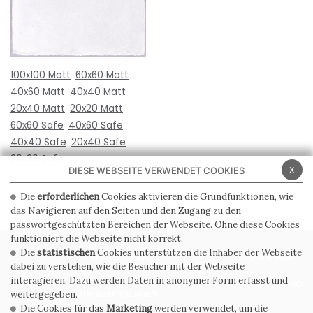
100x100 Matt
60x60 Matt
40x60 Matt
40x40 Matt
20x40 Matt
20x20 Matt
60x60 Safe
40x60 Safe
40x40 Safe
20x40 Safe
20x20 Safe
x
DIESE WEBSEITE VERWENDET COOKIES
Die
erforderlichen
Cookies aktivieren die Grundfunktionen, wie
das Navigieren auf den Seiten und den Zugang zu den
passwortgeschützten Bereichen der Webseite. Ohne diese Cookies
funktioniert die Webseite nicht korrekt.
Die
statistischen
Cookies unterstützen die Inhaber der Webseite
PRIVACY POLICY
COOKIE POLICY
dabei zu verstehen, wie die Besucher mit der Webseite
interagieren. Dazu werden Daten in anonymer Form erfasst und
ALLGEMEINE
WHISTLEBLOWING
VERKAUFSBEDINGUNGEN
weitergegeben.
Die Cookies für das
Marketing
werden verwendet, um die