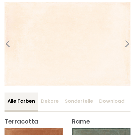
Alle Farben
Dekore
Sonderteile
Download
Z
Terracotta
Rame