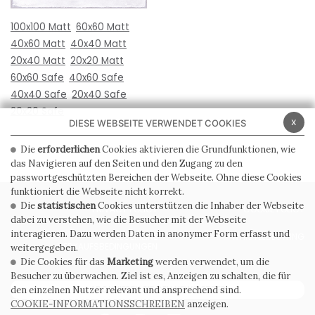
100x100 Matt
60x60 Matt
40x60 Matt
40x40 Matt
20x40 Matt
20x20 Matt
60x60 Safe
40x60 Safe
40x40 Safe
20x40 Safe
20x20 Safe
x
DIESE WEBSEITE VERWENDET COOKIES
Die
erforderlichen
Cookies aktivieren die Grundfunktionen, wie
das Navigieren auf den Seiten und den Zugang zu den
passwortgeschützten Bereichen der Webseite. Ohne diese Cookies
funktioniert die Webseite nicht korrekt.
Die
statistischen
Cookies unterstützen die Inhaber der Webseite
PRIVACY POLICY
COOKIE POLICY
dabei zu verstehen, wie die Besucher mit der Webseite
interagieren. Dazu werden Daten in anonymer Form erfasst und
ALLGEMEINE
WHISTLEBLOWING
VERKAUFSBEDINGUNGEN
weitergegeben.
Die Cookies für das
Marketing
werden verwendet, um die
Besucher zu überwachen. Ziel ist es, Anzeigen zu schalten, die für
ABONNIEREN SIE DEN NEWSLETTER
den einzelnen Nutzer relevant und ansprechend sind.
COOKIE-INFORMATIONSSCHREIBEN
anzeigen.