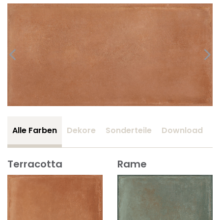
Alle Farben
Dekore
Sonderteile
Download
Z
Terracotta
Rame