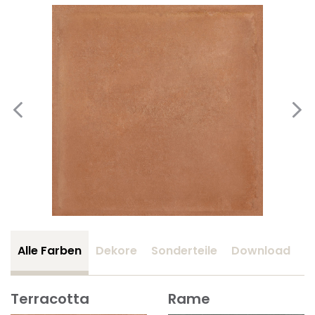
Alle Farben
Dekore
Sonderteile
Download
Z
Terracotta
Rame