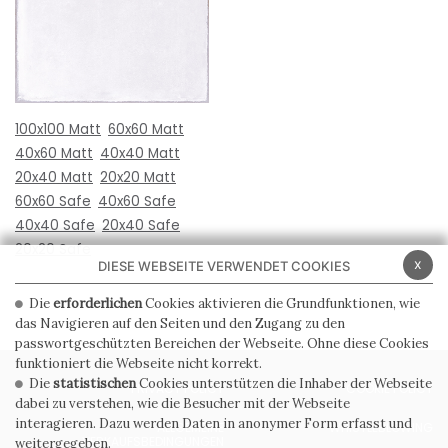
100x100 Matt
60x60 Matt
40x60 Matt
40x40 Matt
20x40 Matt
20x20 Matt
60x60 Safe
40x60 Safe
40x40 Safe
20x40 Safe
20x20 Safe
x
DIESE WEBSEITE VERWENDET COOKIES
Die
erforderlichen
Cookies aktivieren die Grundfunktionen, wie
das Navigieren auf den Seiten und den Zugang zu den
passwortgeschützten Bereichen der Webseite. Ohne diese Cookies
funktioniert die Webseite nicht korrekt.
Die
statistischen
Cookies unterstützen die Inhaber der Webseite
PRIVACY POLICY
COOKIE POLICY
dabei zu verstehen, wie die Besucher mit der Webseite
interagieren. Dazu werden Daten in anonymer Form erfasst und
ALLGEMEINE
WHISTLEBLOWING
VERKAUFSBEDINGUNGEN
weitergegeben.