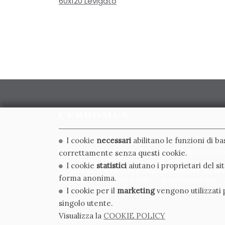
60x120 Levigato
CERDOMUS S.R.L.
I cookie
necessari
abilitano le funzioni di b
Via Emilia Ponente, 1000 - 48014 Castel Bolognese (RA)
correttamente senza questi cookie.
Tel. +39.0546.652111 - Email: info@cerdomus.com
I cookie
statistici
aiutano i proprietari del s
Codice Fiscale e numero iscrizione al registro impres
forma anonima.
02620780391 - REA RA 217992 - Capitale Sociale Euro 2
I cookie per il
marketing
vengono utilizzati p
singolo utente.
Visualizza la
COOKIE POLICY