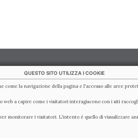
QUESTO SITO UTILIZZA I COOKIE
ase come la navigazione della pagina e l'accesso alle aree protet
 Italy
ito web a capire come i visitatori interagiscono con i siti racc
e di Ravenna
0.000.000 i.v.
er monitorare i visitatori. L'intento è quello di visualizzare an