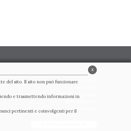
x
Privacy Policy
te del sito. Il sito non può funzionare
Cookie Policy
Condizioni generali
ogliendo e trasmettendo informazioni in
Whistleblowing
Codice Etico
nunci pertinenti e coinvolgenti per il
ISCRIVITI ALLA NEWSLETTER