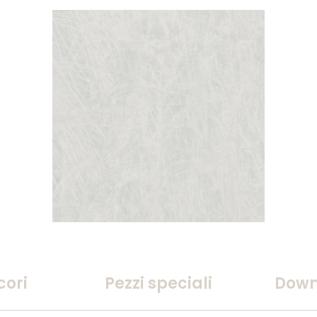
cori
Pezzi speciali
Down