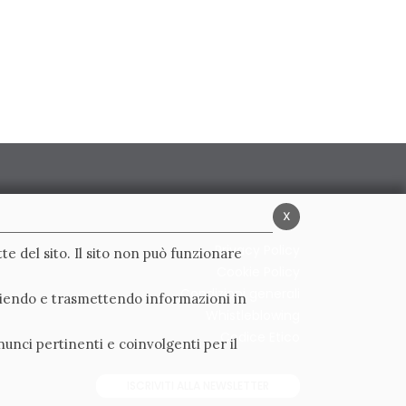
x
Privacy Policy
te del sito. Il sito non può funzionare
Cookie Policy
Condizioni generali
ogliendo e trasmettendo informazioni in
Whistleblowing
Codice Etico
nunci pertinenti e coinvolgenti per il
ISCRIVITI ALLA NEWSLETTER