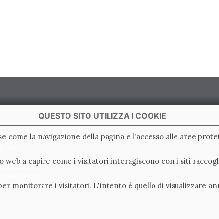
QUESTO SITO UTILIZZA I COOKIE
ase come la navigazione della pagina e l'accesso alle aree protet
 Italy
ito web a capire come i visitatori interagiscono con i siti racc
e di Ravenna
0.000.000 i.v.
er monitorare i visitatori. L'intento è quello di visualizzare an