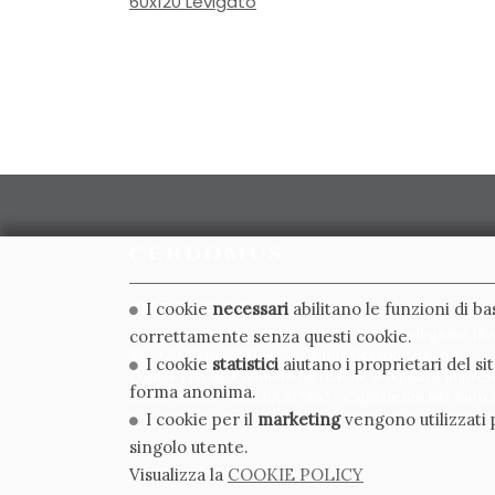
60x120 Levigato
CERDOMUS S.R.L.
I cookie
necessari
abilitano le funzioni di b
Via Emilia Ponente, 1000 - 48014 Castel Bolognese (RA)
correttamente senza questi cookie.
Tel. +39.0546.652111 - Email: info@cerdomus.com
I cookie
statistici
aiutano i proprietari del s
Codice Fiscale e numero iscrizione al registro impres
forma anonima.
02620780391 - REA RA 217992 - Capitale Sociale Euro 2
I cookie per il
marketing
vengono utilizzati p
singolo utente.
Visualizza la
COOKIE POLICY