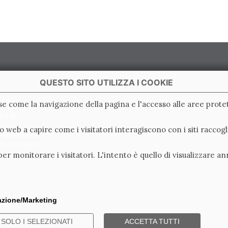
QUESTO SITO UTILIZZA I COOKIE
ase come la navigazione della pagina e l'accesso alle aree protet
 Italy
ito web a capire come i visitatori interagiscono con i siti racc
e di Ravenna
0.000.000 i.v.
er monitorare i visitatori. L'intento è quello di visualizzare an
lazione/Marketing
SOLO I SELEZIONATI
ACCETTA TUTTI