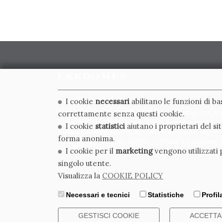
CERDOMUS S.R.L.
I cookie
necessari
abilitano le funzioni di b
Via Emilia Ponente, 1000 - 48014 Castel Bolognese (RA)
correttamente senza questi cookie.
Tel. +39.0546.652111 - Email: info@cerdomus.com
I cookie
statistici
aiutano i proprietari del s
Codice Fiscale e numero iscrizione al registro impres
forma anonima.
02620780391 - REA RA 217992 - Capitale Sociale Euro 2
I cookie per il
marketing
vengono utilizzati p
singolo utente.
Visualizza la
COOKIE POLICY
Necessari e tecnici
Statistiche
Profi
GESTISCI COOKIE
ACCETTA 