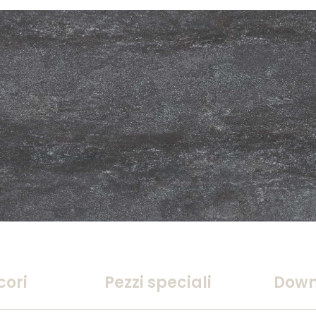
cori
Pezzi speciali
Down