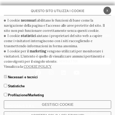
x
QUESTO SITO UTILIZZA I COOKIE
I cookie
necessari
abilitano le funzioni di base come la
navigazione della pagina e l'accesso alle aree protette del sito. Il
PRIVACY POLICY
COOKIE POLICY
sito non può funzionare correttamente senza questi cookie.
CONDIZIONI GENERALI
WHISTLEBLOWING
I cookie
statistici
aiutano i proprietari del sito web a capire
come i visitatori interagiscono con i siti raccogliendo e
CODICE ETICO
trasmettendo informazioni in forma anonima.
I cookie per il
marketing
vengono utilizzati per monitorare i
visitatori. L'intento è quello di visualizzare annunci pertinenti e
ISCRIVITI ALLA NEWSLETTER
coinvolgenti per il singolo utente.
Visualizza la
COOKIE POLICY
Necessari e tecnici
Statistiche
Profilazione/Marketing
GESTISCI COOKIE
CERDOMUS S.R.L.
Via Emilia Ponente, 1000 - 48014 Castel Bolognese (RA) Italy