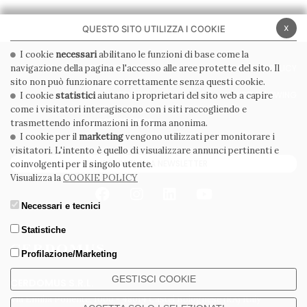
x
QUESTO SITO UTILIZZA I COOKIE
I cookie
necessari
abilitano le funzioni di base come la
navigazione della pagina e l'accesso alle aree protette del sito. Il
PRIVACY POLICY
COOKIE POLICY
sito non può funzionare correttamente senza questi cookie.
CONDIZIONI GENERALI
WHISTLEBLOWING
I cookie
statistici
aiutano i proprietari del sito web a capire
come i visitatori interagiscono con i siti raccogliendo e
CODICE ETICO
trasmettendo informazioni in forma anonima.
I cookie per il
marketing
vengono utilizzati per monitorare i
visitatori. L'intento è quello di visualizzare annunci pertinenti e
ISCRIVITI ALLA NEWSLETTER
coinvolgenti per il singolo utente.
Visualizza la
COOKIE POLICY
Necessari e tecnici
Statistiche
Profilazione/Marketing
GESTISCI COOKIE
CERDOMUS S.R.L.
Via Emilia Ponente, 1000 - 48014 Castel Bolognese (RA) Italy