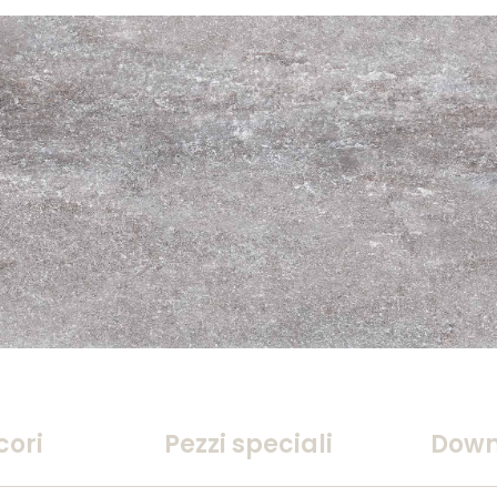
cori
Pezzi speciali
Down