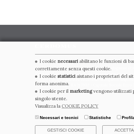
CERDOMUS S.R.L.
I cookie
necessari
abilitano le funzioni di b
Via Emilia Ponente, 1000 - 48014 Castel Bolognese (RA)
correttamente senza questi cookie.
Tel. +39.0546.652111 - Email: info@cerdomus.com
I cookie
statistici
aiutano i proprietari del s
Codice Fiscale e numero iscrizione al registro impres
forma anonima.
02620780391 - REA RA 217992 - Capitale Sociale Euro 2
I cookie per il
marketing
vengono utilizzati p
singolo utente.
Visualizza la
COOKIE POLICY
Necessari e tecnici
Statistiche
Profi
GESTISCI COOKIE
ACCETTA 