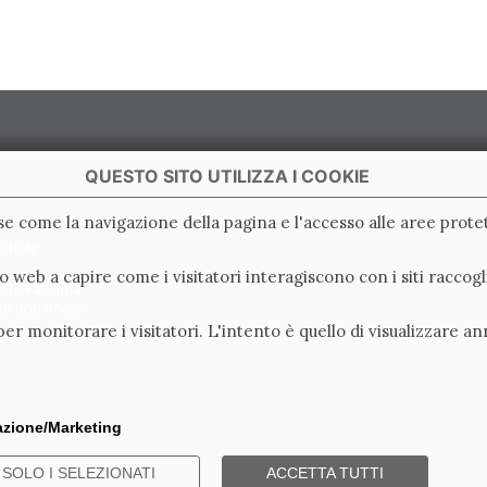
QUESTO SITO UTILIZZA I COOKIE
ase come la navigazione della pagina e l'accesso alle aree protet
 Italy
ito web a capire come i visitatori interagiscono con i siti racc
e di Ravenna
0.000.000 i.v.
er monitorare i visitatori. L'intento è quello di visualizzare an
lazione/Marketing
SOLO I SELEZIONATI
ACCETTA TUTTI