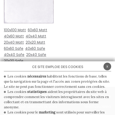
100x100 Matt
60x60 Matt
40x60 Matt
40x40 Matt
20x40 Matt
20x20 Matt
60x60 Safe
40x60 Safe
40x40 Safe
20x40 Safe
20x20 Safe
x
CE SITE EMPLOIE DES COOKIES
Les cookies
nécessaires
habilitent les fonctions de base, telles
que la navigation sur la page et l'accès aux zones protégées du site.
Le site ne peut pas fonctionner correctement sans ces cookies.
Les cookies
statistiques
aident les propriétaires du site web à
PRIVACY POLICY
COOKIE POLICY
comprendre comment les visiteurs interagissent avec les sites en
collectant et en transmettant des informations sous forme
CONDITIONS GÉNÉRALES DE VENTE
WHISTLEBLOWING
anonyme.
Les cookies pour le
marketing
sont utilisés pour surveiller les