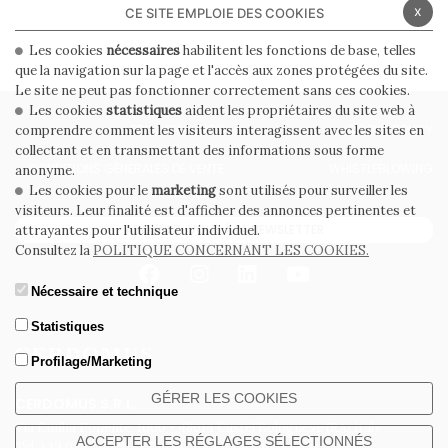
x
CE SITE EMPLOIE DES COOKIES
Les cookies
nécessaires
habilitent les fonctions de base, telles
que la navigation sur la page et l'accès aux zones protégées du site.
Le site ne peut pas fonctionner correctement sans ces cookies.
Les cookies
statistiques
aident les propriétaires du site web à
PRIVACY POLICY
COOKIE POLICY
comprendre comment les visiteurs interagissent avec les sites en
collectant et en transmettant des informations sous forme
CONDITIONS GÉNÉRALES DE VENTE
WHISTLEBLOWING
anonyme.
Les cookies pour le
marketing
sont utilisés pour surveiller les
visiteurs. Leur finalité est d'afficher des annonces pertinentes et
ABONNEZ-VOUS À LA NEWSLETTER
attrayantes pour l'utilisateur individuel.
Consultez la
POLITIQUE CONCERNANT LES COOKIES.
Nécessaire et technique
Statistiques
Profilage/Marketing
GÉRER LES COOKIES
CERDOMUS S.R.L.
Via Emilia Ponente, 1000 - 48014 Castel Bolognese (RA) Italy
ACCEPTER LES RÉGLAGES SÉLECTIONNÉS
Tel. +39.0546.652111 - Email: info@cerdomus.com