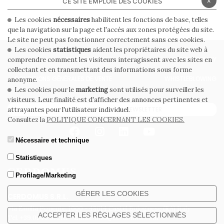
CE SITE EMPLOIE DES COOKIES
Les cookies
nécessaires
habilitent les fonctions de base, telles
que la navigation sur la page et l'accès aux zones protégées du site.
Le site ne peut pas fonctionner correctement sans ces cookies.
Les cookies
statistiques
aident les propriétaires du site web à
PRIVACY POLICY
COOKIE POLICY
comprendre comment les visiteurs interagissent avec les sites en
collectant et en transmettant des informations sous forme
CONDITIONS GÉNÉRALES DE VENTE
WHISTLEBLOWING
anonyme.
Les cookies pour le
marketing
sont utilisés pour surveiller les
visiteurs. Leur finalité est d'afficher des annonces pertinentes et
ABONNEZ-VOUS À LA NEWSLETTER
attrayantes pour l'utilisateur individuel.
Consultez la
POLITIQUE CONCERNANT LES COOKIES.
Nécessaire et technique
Statistiques
Profilage/Marketing
GÉRER LES COOKIES
CERDOMUS S.R.L.
Via Emilia Ponente, 1000 - 48014 Castel Bolognese (RA) Italy
ACCEPTER LES RÉGLAGES SÉLECTIONNÉS
Tel. +39.0546.652111 - Email: info@cerdomus.com