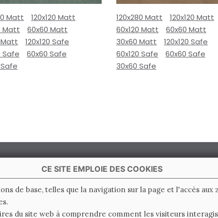
80 Matt
120x120 Matt
120x280 Matt
120x120 Matt
0 Matt
60x60 Matt
60x120 Matt
60x60 Matt
 Matt
120x120 Safe
30x60 Matt
120x120 Safe
0 Safe
60x60 Safe
60x120 Safe
60x60 Safe
 Safe
30x60 Safe
CE SITE EMPLOIE DES COOKIES
ions de base, telles que la navigation sur la page et l'accès aux
es.
 Italy
ires du site web à comprendre comment les visiteurs interagiss