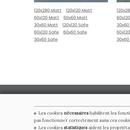
120x280 Matt
120x120 Matt
120x2
60x120 Matt
60x60 Matt
60x12
30x60 Matt
120x120 Safe
30x60
60x120 Safe
60x60 Safe
60x12
30x60 Safe
30x60
Les cookies
nécessaires
habilitent les fonct
CERDOMUS S.R.L.
pas fonctionner correctement sans ces cooki
Via Emilia Ponente, 1000 - 48014 Castel Bolognese (RA)
Les cookies
statistiques
aident les propriéta