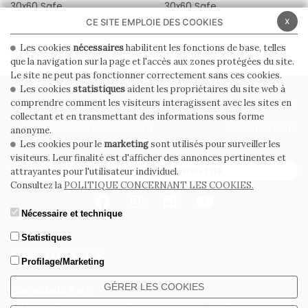
30x60 Safe
30x60 Safe
x
CE SITE EMPLOIE DES COOKIES
Les cookies
nécessaires
habilitent les fonctions de base, telles
que la navigation sur la page et l'accès aux zones protégées du site.
Le site ne peut pas fonctionner correctement sans ces cookies.
Les cookies
statistiques
aident les propriétaires du site web à
PRIVACY POLICY
COOKIE POLICY
comprendre comment les visiteurs interagissent avec les sites en
collectant et en transmettant des informations sous forme
CONDITIONS GÉNÉRALES DE VENTE
WHISTLEBLOWING
anonyme.
Les cookies pour le
marketing
sont utilisés pour surveiller les
visiteurs. Leur finalité est d'afficher des annonces pertinentes et
ABONNEZ-VOUS À LA NEWSLETTER
attrayantes pour l'utilisateur individuel.
Consultez la
POLITIQUE CONCERNANT LES COOKIES.
Nécessaire et technique
Statistiques
Profilage/Marketing
GÉRER LES COOKIES
CERDOMUS S.R.L.
Via Emilia Ponente, 1000 - 48014 Castel Bolognese (RA) Italy