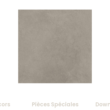
cors
Pièces Spéciales
Down