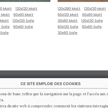
80 Matt
120x120 Matt
120x280 Matt
120x120 Matt
0 Matt
60x60 Matt
60x120 Matt
60x60 Matt
 Matt
120x120 Safe
30x60 Matt
120x120 Safe
0 Safe
60x60 Safe
60x120 Safe
60x60 Safe
 Safe
30x60 Safe
CE SITE EMPLOIE DES COOKIES
ions de base, telles que la navigation sur la page et l'accès aux
es.
 Italy
ires du site web à comprendre comment les visiteurs interagiss