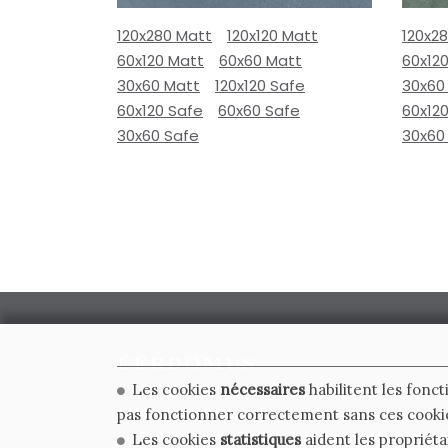
120x280 Matt
120x120 Matt
120x2
60x120 Matt
60x60 Matt
60x12
30x60 Matt
120x120 Safe
30x60
60x120 Safe
60x60 Safe
60x12
30x60 Safe
30x60
Les cookies
nécessaires
habilitent les fonct
CERDOMUS S.R.L.
pas fonctionner correctement sans ces cooki
Via Emilia Ponente, 1000 - 48014 Castel Bolognese (RA)
Les cookies
statistiques
aident les propriéta