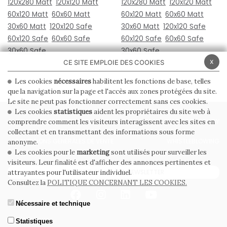
120x280 Matt
120x120 Matt
120x280 Matt
120x120 Matt
60x120 Matt
60x60 Matt
60x120 Matt
60x60 Matt
30x60 Matt
120x120 Safe
30x60 Matt
120x120 Safe
60x120 Safe
60x60 Safe
60x120 Safe
60x60 Safe
30x60 Safe
30x60 Safe
x
CE SITE EMPLOIE DES COOKIES
Les cookies
nécessaires
habilitent les fonctions de base, telles
que la navigation sur la page et l'accès aux zones protégées du site.
Le site ne peut pas fonctionner correctement sans ces cookies.
Les cookies
statistiques
aident les propriétaires du site web à
PRIVACY POLICY
COOKIE POLICY
comprendre comment les visiteurs interagissent avec les sites en
collectant et en transmettant des informations sous forme
CONDITIONS GÉNÉRALES DE VENTE
WHISTLEBLOWING
anonyme.
Les cookies pour le
marketing
sont utilisés pour surveiller les
visiteurs. Leur finalité est d'afficher des annonces pertinentes et
ABONNEZ-VOUS À LA NEWSLETTER
attrayantes pour l'utilisateur individuel.
Consultez la
POLITIQUE CONCERNANT LES COOKIES.
Nécessaire et technique
Statistiques