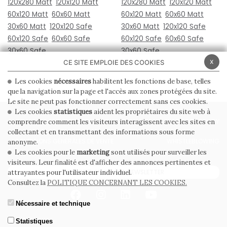
120x280 Matt
120x120 Matt
120x280 Matt
120x120 Matt
60x120 Matt
60x60 Matt
60x120 Matt
60x60 Matt
30x60 Matt
120x120 Safe
30x60 Matt
120x120 Safe
60x120 Safe
60x60 Safe
60x120 Safe
60x60 Safe
30x60 Safe
30x60 Safe
x
CE SITE EMPLOIE DES COOKIES
Les cookies
nécessaires
habilitent les fonctions de base, telles
que la navigation sur la page et l'accès aux zones protégées du site.
Le site ne peut pas fonctionner correctement sans ces cookies.
Les cookies
statistiques
aident les propriétaires du site web à
PRIVACY POLICY
COOKIE POLICY
comprendre comment les visiteurs interagissent avec les sites en
collectant et en transmettant des informations sous forme
CONDITIONS GÉNÉRALES DE VENTE
WHISTLEBLOWING
anonyme.
Les cookies pour le
marketing
sont utilisés pour surveiller les
visiteurs. Leur finalité est d'afficher des annonces pertinentes et
ABONNEZ-VOUS À LA NEWSLETTER
attrayantes pour l'utilisateur individuel.
Consultez la
POLITIQUE CONCERNANT LES COOKIES.
Nécessaire et technique
Statistiques