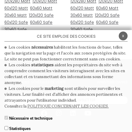
120x280 Matt
120x120 Matt
120x280 Matt
120x120 Matt
60x120 Matt
60x60 Matt
60x120 Matt
60x60 Matt
30x60 Matt
120x120 Safe
30x60 Matt
120x120 Safe
60x120 Safe
60x60 Safe
60x120 Safe
60x60 Safe
30x60 Safe
30x60 Safe
x
CE SITE EMPLOIE DES COOKIES
Les cookies
nécessaires
habilitent les fonctions de base, telles
que la navigation sur la page et l'accès aux zones protégées du site.
Le site ne peut pas fonctionner correctement sans ces cookies.
Les cookies
statistiques
aident les propriétaires du site web à
PRIVACY POLICY
COOKIE POLICY
comprendre comment les visiteurs interagissent avec les sites en
collectant et en transmettant des informations sous forme
CONDITIONS GÉNÉRALES DE VENTE
WHISTLEBLOWING
anonyme.
Les cookies pour le
marketing
sont utilisés pour surveiller les
visiteurs. Leur finalité est d'afficher des annonces pertinentes et
ABONNEZ-VOUS À LA NEWSLETTER
attrayantes pour l'utilisateur individuel.
Consultez la
POLITIQUE CONCERNANT LES COOKIES.
Nécessaire et technique
Statistiques