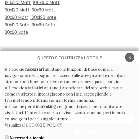
120x120 Matt
100x100 Matt
60x120 Matt
60x60 Matt
30x60 Matt
120x120 Safe
60x120 Safe
60x60 Safe
30x60 Safe
x
QUESTO SITO UTILIZZA I COOKIE
I cookie
necessari
abilitano le funzioni di base come la
navigazione della pagina e l'accesso alle aree protette del sito. Il
PRIVACY POLICY
COOKIE POLICY
sito non può funzionare correttamente senza questi cookie.
CONDIZIONI GENERALI
WHISTLEBLOWING
I cookie
statistici
aiutano i proprietari del sito web a capire
come i visitatori interagiscono con i siti raccogliendo e
CODICE ETICO
trasmettendo informazioni in forma anonima.
I cookie per il
marketing
vengono utilizzati per monitorare i
visitatori. L'intento è quello di visualizzare annunci pertinenti e
ISCRIVITI ALLA NEWSLETTER
coinvolgenti per il singolo utente.
Visualizza la
COOKIE POLICY
Necessari e tecnici