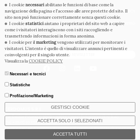
I cookie
necessari
abilitano le funzioni di base come la
navigazione della pagina e l'accesso alle aree protette del sito. Il
PRIVACY POLICY
COOKIE POLICY
sito non può funzionare correttamente senza questi cookie.
CONDIZIONI GENERALI
WHISTLEBLOWING
I cookie
statistici
aiutano i proprietari del sito web a capire
come i visitatori interagiscono con i siti raccogliendo e
CODICE ETICO
trasmettendo informazioni in forma anonima.
I cookie per il
marketing
vengono utilizzati per monitorare i
visitatori. L'intento è quello di visualizzare annunci pertinenti e
ISCRIVITI ALLA NEWSLETTER
coinvolgenti per il singolo utente.
Visualizza la
COOKIE POLICY
Necessari e tecnici
Statistiche
Profilazione/Marketing
GESTISCI COOKIE
CERDOMUS S.R.L.
Via Emilia Ponente, 1000 - 48014 Castel Bolognese (RA) Italy
ACCETTA SOLO I SELEZIONATI
Tel. +39.0546.652111 - Email: info@cerdomus.com
Codice Fiscale e numero iscrizione al registro imprese di Ravenna
02620780391 - REA RA 217992 - Capitale Sociale Euro 20.000.000 i.v.
ACCETTA TUTTI