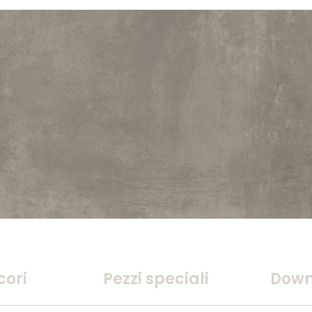
cori
Pezzi speciali
Down