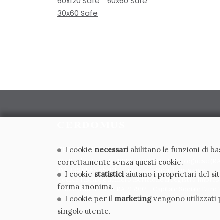
60x120 Safe
60x60 Safe
30x60 Safe
CERDOMUS S.R.L.
I cookie
necessari
abilitano le funzioni di b
Via Emilia Ponente, 1000 - 48014 Castel Bolognese (RA)
correttamente senza questi cookie.
Tel. +39.0546.652111 - Email: info@cerdomus.com
I cookie
statistici
aiutano i proprietari del s
Codice Fiscale e numero iscrizione al registro impres
forma anonima.
02620780391 - REA RA 217992 - Capitale Sociale Euro 2
I cookie per il
marketing
vengono utilizzati p
singolo utente.