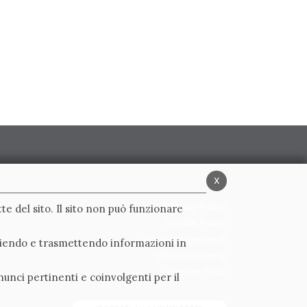
x
Privacy Policy
te del sito. Il sito non può funzionare
Cookie Policy
Condizioni generali
ogliendo e trasmettendo informazioni in
Whistleblowing
Codice Etico
nunci pertinenti e coinvolgenti per il