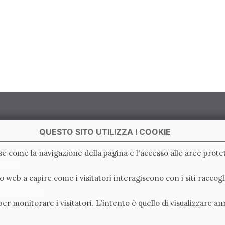
QUESTO SITO UTILIZZA I COOKIE
ase come la navigazione della pagina e l'accesso alle aree protet
 Italy
ito web a capire come i visitatori interagiscono con i siti racc
e di Ravenna
0.000.000 i.v.
er monitorare i visitatori. L'intento è quello di visualizzare an