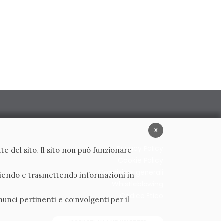
x
Privacy Policy
te del sito. Il sito non può funzionare
Cookie Policy
Condizioni generali
ogliendo e trasmettendo informazioni in
Whistleblowing
Codice Etico
nunci pertinenti e coinvolgenti per il