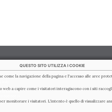
QUESTO SITO UTILIZZA I COOKIE
ase come la navigazione della pagina e l'accesso alle aree protet
 Italy
ito web a capire come i visitatori interagiscono con i siti racc
e di Ravenna
0.000.000 i.v.
er monitorare i visitatori. L'intento è quello di visualizzare an