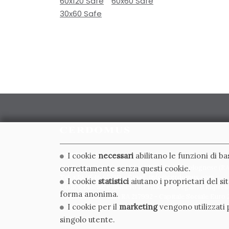
60x120 Safe
60x60 Safe
30x60 Safe
CERDOMUS S.R.L.
I cookie
necessari
abilitano le funzioni di b
Via Emilia Ponente, 1000 - 48014 Castel Bolognese (RA)
correttamente senza questi cookie.
Tel. +39.0546.652111 - Email: info@cerdomus.com
I cookie
statistici
aiutano i proprietari del s
Codice Fiscale e numero iscrizione al registro impres
forma anonima.
02620780391 - REA RA 217992 - Capitale Sociale Euro 2
I cookie per il
marketing
vengono utilizzati p
singolo utente.