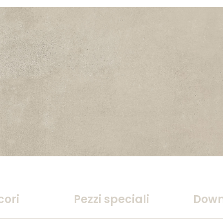
cori
Pezzi speciali
Down