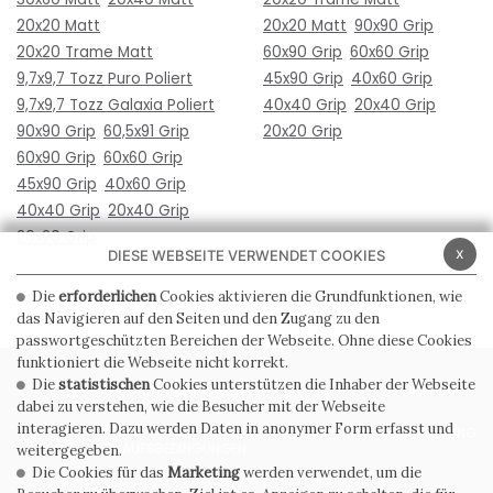
20x20 Matt
20x20 Matt
90x90 Grip
20x20 Trame Matt
60x90 Grip
60x60 Grip
9,7x9,7 Tozz Puro Poliert
45x90 Grip
40x60 Grip
9,7x9,7 Tozz Galaxia Poliert
40x40 Grip
20x40 Grip
90x90 Grip
60,5x91 Grip
20x20 Grip
60x90 Grip
60x60 Grip
45x90 Grip
40x60 Grip
40x40 Grip
20x40 Grip
20x20 Grip
x
DIESE WEBSEITE VERWENDET COOKIES
Die
erforderlichen
Cookies aktivieren die Grundfunktionen, wie
das Navigieren auf den Seiten und den Zugang zu den
passwortgeschützten Bereichen der Webseite. Ohne diese Cookies
funktioniert die Webseite nicht korrekt.
Die
statistischen
Cookies unterstützen die Inhaber der Webseite
PRIVACY POLICY
COOKIE POLICY
dabei zu verstehen, wie die Besucher mit der Webseite
interagieren. Dazu werden Daten in anonymer Form erfasst und
ALLGEMEINE
WHISTLEBLOWING
VERKAUFSBEDINGUNGEN
weitergegeben.
Die Cookies für das
Marketing
werden verwendet, um die