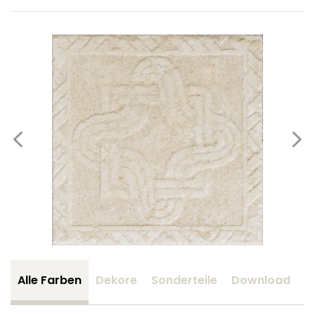
Alle Farben
Dekore
Sonderteile
Download
Z