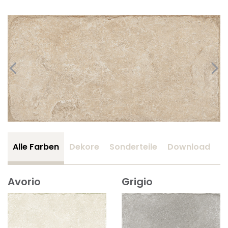
Alle Farben
Dekore
Sonderteile
Download
Z
Avorio
Grigio