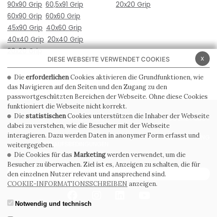
90x90 Grip
60,5x91 Grip
20x20 Grip
60x90 Grip
60x60 Grip
45x90 Grip
40x60 Grip
40x40 Grip
20x40 Grip
20x20 Grip
x
DIESE WEBSEITE VERWENDET COOKIES
Die
erforderlichen
Cookies aktivieren die Grundfunktionen, wie
das Navigieren auf den Seiten und den Zugang zu den
passwortgeschützten Bereichen der Webseite. Ohne diese Cookies
funktioniert die Webseite nicht korrekt.
Die
statistischen
Cookies unterstützen die Inhaber der Webseite
PRIVACY POLICY
COOKIE POLICY
dabei zu verstehen, wie die Besucher mit der Webseite
interagieren. Dazu werden Daten in anonymer Form erfasst und
ALLGEMEINE
WHISTLEBLOWING
VERKAUFSBEDINGUNGEN
weitergegeben.
Die Cookies für das
Marketing
werden verwendet, um die
Besucher zu überwachen. Ziel ist es, Anzeigen zu schalten, die für
ABONNIEREN SIE DEN NEWSLETTER
den einzelnen Nutzer relevant und ansprechend sind.
COOKIE-INFORMATIONSSCHREIBEN
anzeigen.
Notwendig und technisch