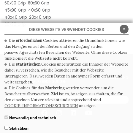
60x90 Grip
60x60 Grip
45x90 Grip
40x60 Grip
40x40 Grip
20x40 Grip
20x20 Grip
x
DIESE WEBSEITE VERWENDET COOKIES
Die
erforderlichen
Cookies aktivieren die Grundfunktionen, wie
das Navigieren auf den Seiten und den Zugang zu den
passwortgeschützten Bereichen der Webseite. Ohne diese Cookies
funktioniert die Webseite nicht korrekt.
Die
statistischen
Cookies unterstützen die Inhaber der Webseite
PRIVACY POLICY
COOKIE POLICY
dabei zu verstehen, wie die Besucher mit der Webseite
interagieren. Dazu werden Daten in anonymer Form erfasst und
ALLGEMEINE
WHISTLEBLOWING
VERKAUFSBEDINGUNGEN
weitergegeben.
Die Cookies für das
Marketing
werden verwendet, um die
Besucher zu überwachen. Ziel ist es, Anzeigen zu schalten, die für
ABONNIEREN SIE DEN NEWSLETTER
den einzelnen Nutzer relevant und ansprechend sind.
COOKIE-INFORMATIONSSCHREIBEN
anzeigen.
Notwendig und technisch
Statistiken