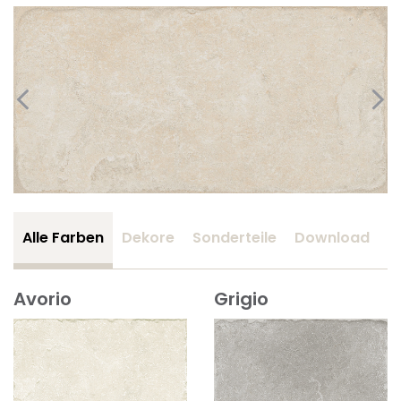
Alle Farben
Dekore
Sonderteile
Download
Z
Avorio
Grigio