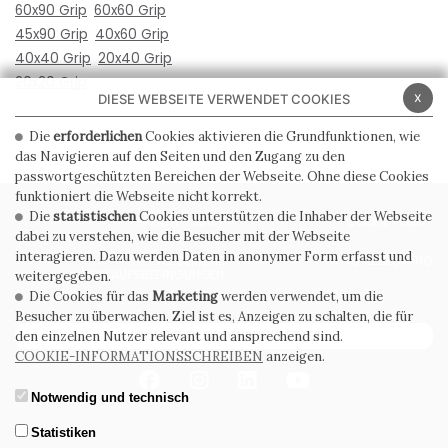
60x90 Grip
60x60 Grip
45x90 Grip
40x60 Grip
40x40 Grip
20x40 Grip
20x20 Grip
x
DIESE WEBSEITE VERWENDET COOKIES
Die
erforderlichen
Cookies aktivieren die Grundfunktionen, wie
das Navigieren auf den Seiten und den Zugang zu den
passwortgeschützten Bereichen der Webseite. Ohne diese Cookies
funktioniert die Webseite nicht korrekt.
Die
statistischen
Cookies unterstützen die Inhaber der Webseite
PRIVACY POLICY
COOKIE POLICY
dabei zu verstehen, wie die Besucher mit der Webseite
interagieren. Dazu werden Daten in anonymer Form erfasst und
ALLGEMEINE
WHISTLEBLOWING
VERKAUFSBEDINGUNGEN
weitergegeben.
Die Cookies für das
Marketing
werden verwendet, um die
Besucher zu überwachen. Ziel ist es, Anzeigen zu schalten, die für
ABONNIEREN SIE DEN NEWSLETTER
den einzelnen Nutzer relevant und ansprechend sind.
COOKIE-INFORMATIONSSCHREIBEN
anzeigen.
Notwendig und technisch
Statistiken