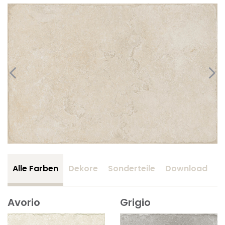
Alle Farben
Dekore
Sonderteile
Download
Z
Avorio
Grigio