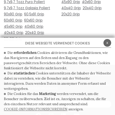
9,7x9,7 Tozz Puro Poliert
45x90 Grip
40x60 Grip
9,7x9,7 Tozz Galaxia Poliert
40x40 Grip
20x40 Grip
90x90 Grip
60,5x91 Grip
20x20 Grip
60x90 Grip
60x60 Grip
45x90 Grip
40x60 Grip
40x40 Grip
20x40 Grip
20x20 Grip
x
DIESE WEBSEITE VERWENDET COOKIES
Die
erforderlichen
Cookies aktivieren die Grundfunktionen, wie
das Navigieren auf den Seiten und den Zugang zu den
passwortgeschützten Bereichen der Webseite. Ohne diese Cookies
funktioniert die Webseite nicht korrekt.
Die
statistischen
Cookies unterstützen die Inhaber der Webseite
PRIVACY POLICY
COOKIE POLICY
dabei zu verstehen, wie die Besucher mit der Webseite
interagieren. Dazu werden Daten in anonymer Form erfasst und
ALLGEMEINE
WHISTLEBLOWING
VERKAUFSBEDINGUNGEN
weitergegeben.
Die Cookies für das
Marketing
werden verwendet, um die
Besucher zu überwachen. Ziel ist es, Anzeigen zu schalten, die für
ABONNIEREN SIE DEN NEWSLETTER
den einzelnen Nutzer relevant und ansprechend sind.
COOKIE-INFORMATIONSSCHREIBEN
anzeigen.