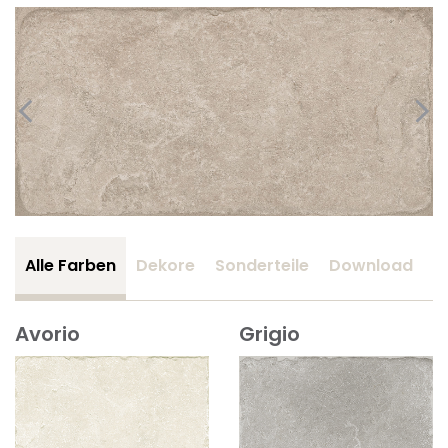
Alle Farben
Dekore
Sonderteile
Download
Z
Avorio
Grigio