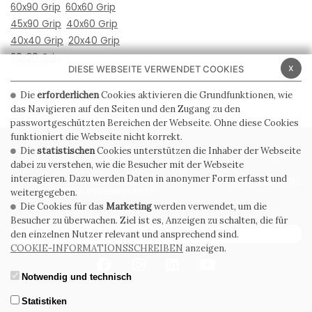
60x90 Grip
60x60 Grip
45x90 Grip
40x60 Grip
40x40 Grip
20x40 Grip
20x20 Grip
x
DIESE WEBSEITE VERWENDET COOKIES
Die
erforderlichen
Cookies aktivieren die Grundfunktionen, wie
das Navigieren auf den Seiten und den Zugang zu den
passwortgeschützten Bereichen der Webseite. Ohne diese Cookies
funktioniert die Webseite nicht korrekt.
Die
statistischen
Cookies unterstützen die Inhaber der Webseite
PRIVACY POLICY
COOKIE POLICY
dabei zu verstehen, wie die Besucher mit der Webseite
interagieren. Dazu werden Daten in anonymer Form erfasst und
ALLGEMEINE
WHISTLEBLOWING
VERKAUFSBEDINGUNGEN
weitergegeben.
Die Cookies für das
Marketing
werden verwendet, um die
Besucher zu überwachen. Ziel ist es, Anzeigen zu schalten, die für
ABONNIEREN SIE DEN NEWSLETTER
den einzelnen Nutzer relevant und ansprechend sind.
COOKIE-INFORMATIONSSCHREIBEN
anzeigen.
Notwendig und technisch
Statistiken