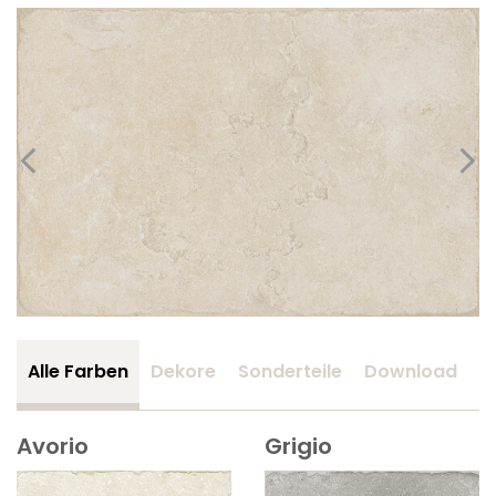
Alle Farben
Dekore
Sonderteile
Download
Z
Avorio
Grigio