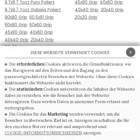
9,7x9,7 Tozz Puro Poliert
45x90 Grip
40x60 Grip
9,7x9,7 Tozz Galaxia Poliert
40x40 Grip
20x40 Grip
90x90 Grip
60,5x91 Grip
20x20 Grip
60x90 Grip
60x60 Grip
45x90 Grip
40x60 Grip
40x40 Grip
20x40 Grip
20x20 Grip
x
DIESE WEBSEITE VERWENDET COOKIES
Die
erforderlichen
Cookies aktivieren die Grundfunktionen, wie
das Navigieren auf den Seiten und den Zugang zu den
passwortgeschützten Bereichen der Webseite. Ohne diese Cookies
funktioniert die Webseite nicht korrekt.
Die
statistischen
Cookies unterstützen die Inhaber der Webseite
PRIVACY POLICY
COOKIE POLICY
dabei zu verstehen, wie die Besucher mit der Webseite
interagieren. Dazu werden Daten in anonymer Form erfasst und
ALLGEMEINE
WHISTLEBLOWING
VERKAUFSBEDINGUNGEN
weitergegeben.
Die Cookies für das
Marketing
werden verwendet, um die
Besucher zu überwachen. Ziel ist es, Anzeigen zu schalten, die für
ABONNIEREN SIE DEN NEWSLETTER
den einzelnen Nutzer relevant und ansprechend sind.
COOKIE-INFORMATIONSSCHREIBEN
anzeigen.