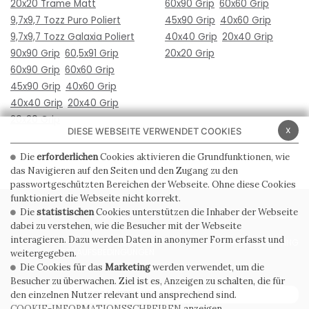
20x20 Trame Matt
60x90 Grip
60x60 Grip
9,7x9,7 Tozz Puro Poliert
45x90 Grip
40x60 Grip
9,7x9,7 Tozz Galaxia Poliert
40x40 Grip
20x40 Grip
90x90 Grip
60,5x91 Grip
20x20 Grip
60x90 Grip
60x60 Grip
45x90 Grip
40x60 Grip
40x40 Grip
20x40 Grip
20x20 Grip
x
DIESE WEBSEITE VERWENDET COOKIES
Die
erforderlichen
Cookies aktivieren die Grundfunktionen, wie
das Navigieren auf den Seiten und den Zugang zu den
passwortgeschützten Bereichen der Webseite. Ohne diese Cookies
funktioniert die Webseite nicht korrekt.
Die
statistischen
Cookies unterstützen die Inhaber der Webseite
PRIVACY POLICY
COOKIE POLICY
dabei zu verstehen, wie die Besucher mit der Webseite
interagieren. Dazu werden Daten in anonymer Form erfasst und
ALLGEMEINE
WHISTLEBLOWING
VERKAUFSBEDINGUNGEN
weitergegeben.
Die Cookies für das
Marketing
werden verwendet, um die
Besucher zu überwachen. Ziel ist es, Anzeigen zu schalten, die für
ABONNIEREN SIE DEN NEWSLETTER
den einzelnen Nutzer relevant und ansprechend sind.
COOKIE-INFORMATIONSSCHREIBEN
anzeigen.