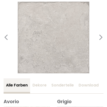
Alle Farben
Dekore
Sonderteile
Download
Z
Avorio
Grigio