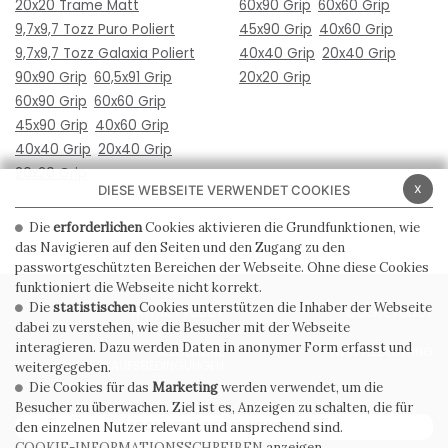
20x20 Trame Matt
60x90 Grip
60x60 Grip
9,7x9,7 Tozz Puro Poliert
45x90 Grip
40x60 Grip
9,7x9,7 Tozz Galaxia Poliert
40x40 Grip
20x40 Grip
90x90 Grip
60,5x91 Grip
20x20 Grip
60x90 Grip
60x60 Grip
45x90 Grip
40x60 Grip
40x40 Grip
20x40 Grip
20x20 Grip
x
DIESE WEBSEITE VERWENDET COOKIES
Die
erforderlichen
Cookies aktivieren die Grundfunktionen, wie
das Navigieren auf den Seiten und den Zugang zu den
passwortgeschützten Bereichen der Webseite. Ohne diese Cookies
funktioniert die Webseite nicht korrekt.
Die
statistischen
Cookies unterstützen die Inhaber der Webseite
PRIVACY POLICY
COOKIE POLICY
dabei zu verstehen, wie die Besucher mit der Webseite
interagieren. Dazu werden Daten in anonymer Form erfasst und
ALLGEMEINE
WHISTLEBLOWING
VERKAUFSBEDINGUNGEN
weitergegeben.
Die Cookies für das
Marketing
werden verwendet, um die
Besucher zu überwachen. Ziel ist es, Anzeigen zu schalten, die für
ABONNIEREN SIE DEN NEWSLETTER
den einzelnen Nutzer relevant und ansprechend sind.
COOKIE-INFORMATIONSSCHREIBEN
anzeigen.