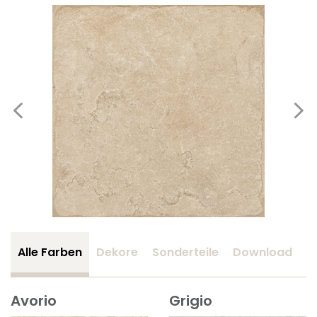
Alle Farben
Dekore
Sonderteile
Download
Z
Avorio
Grigio